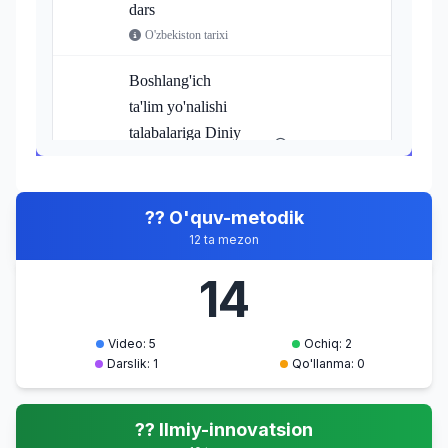
dars
O'zbekiston tarixi
Boshlang'ich
ta'lim yo'nalishi
talabalariga Diniy
3
Video
bag'rikenglik
10.06.2026
mavzusida video
dars
?? O'quv-metodik
Dinshunoslik
12 ta mezon
14
Kampirtepa va
Oqchaxon
qal'asining
Video: 5
Ochiq: 2
rekonstruksiyasi".
Darslik: 1
Qo'llanma: 0
4
Video
10.06.2026
Tarix 1-kurs
magistr
?? Ilmiy-innovatsion
Tarixiy