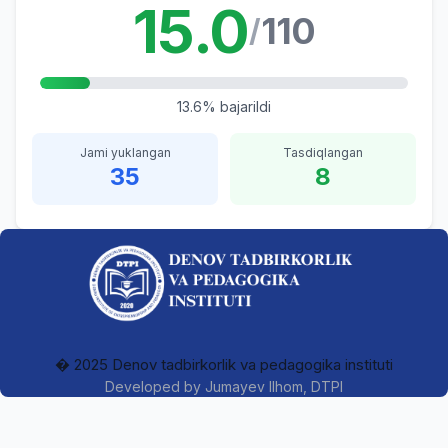
15.0
110
/
13.6% bajarildi
Jami yuklangan
Tasdiqlangan
35
8
� 2025 Denov tadbirkorlik va pedagogika instituti
Developed by
Jumayev Ilhom
, DTPI