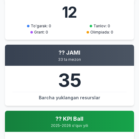
12
To'garak: 0
Tanlov: 0
Grant: 0
Olimpiada: 0
?? JAMI
33 ta mezon
35
Barcha yuklangan resurslar
?? KPI Ball
2025-2026 o'quv yili