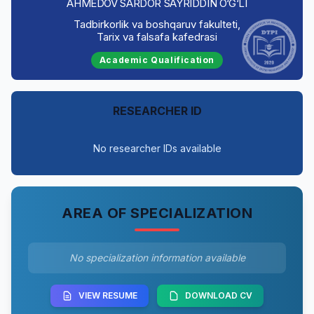
AHMEDOV SARDOR SAYRIDDIN O‘G‘LI
Tadbirkorlik va boshqaruv fakulteti,
Tarix va falsafa kafedrasi
Academic Qualification
RESEARCHER ID
No researcher IDs available
AREA OF SPECIALIZATION
No specialization information available
VIEW RESUME
DOWNLOAD CV