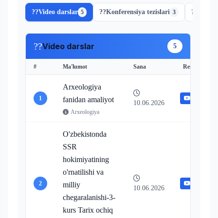
??
Video darslar
??
Konferensiya tezislari
??
Scopus
5
3
??
Video darslar
5
#
Ma'lumot
Sana
Resurslar
Arxeologiya
1
Video
fanidan amaliyot
10.06.2026
Arxeologiya
O'zbekistonda
SSR
hokimiyatining
o'rnatilishi va
2
Video
milliy
10.06.2026
chegaralanishi-3-
kurs Tarix ochiq