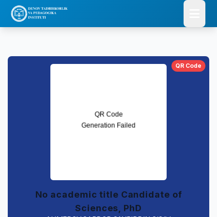
QR Code
No academic title Candidate of
Sciences, PhD