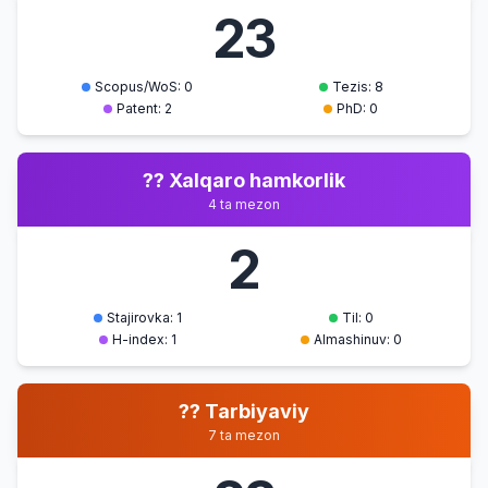
23
Scopus/WoS: 0
Tezis: 8
Patent: 2
PhD: 0
?? Xalqaro hamkorlik
4 ta mezon
2
Stajirovka: 1
Til: 0
H-index: 1
Almashinuv: 0
?? Tarbiyaviy
7 ta mezon