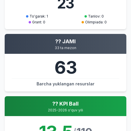
23
To'garak: 1
Tanlov: 0
Grant: 0
Olimpiada: 0
?? JAMI
33 ta mezon
63
Barcha yuklangan resurslar
?? KPI Ball
2025-2026 o'quv yili