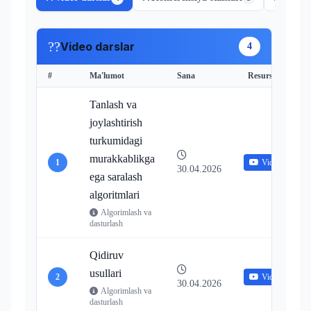
??
Video darslar
4
#
Ma'lumot
Sana
Resurslar
Tanlash va
joylashtirish
turkumidagi
murakkablikga
1
Video
30.04.2026
ega saralash
algoritmlari
Algorimlash va
dasturlash
Qidiruv
usullari
2
Video
30.04.2026
Algorimlash va
dasturlash