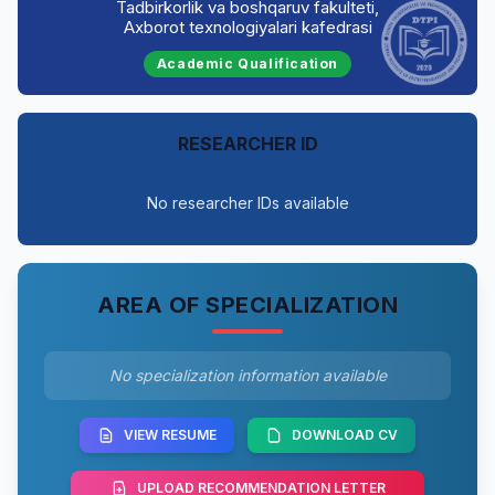
Tadbirkorlik va boshqaruv fakulteti,
Axborot texnologiyalari kafedrasi
Academic Qualification
RESEARCHER ID
No researcher IDs available
AREA OF SPECIALIZATION
No specialization information available
VIEW RESUME
DOWNLOAD CV
UPLOAD RECOMMENDATION LETTER