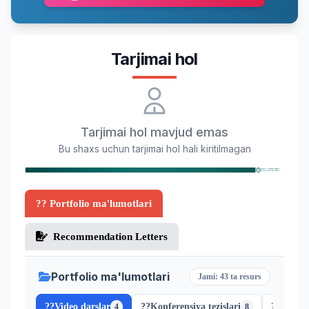
Tarjimai hol
Tarjimai hol mavjud emas
Bu shaxs uchun tarjimai hol hali kiritilmagan
?? Portfolio ma'lumotlari
Recommendation Letters
Portfolio ma'lumotlari
Jami: 43 ta resurs
??
Video darslar
??
Konferensiya tezislari
??
Scopus
4
8