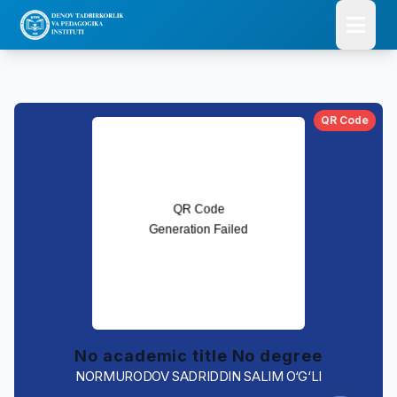
QR Code
No academic title No degree
NORMURODOV SADRIDDIN SALIM O‘G‘LI