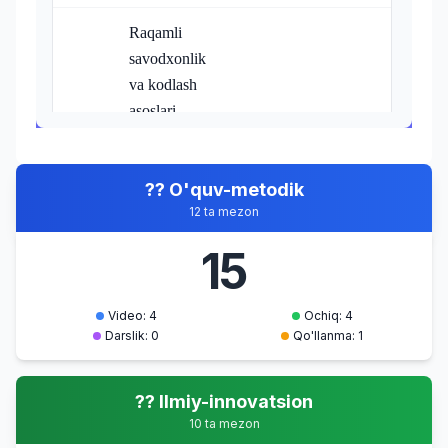
Raqamli
savodxonlik
va kodlash
asoslari
Dasturlash va
3
Video
algoritmik
30.04.2026
?? O'quv-metodik
fikrlash
12 ta mezon
bo'yicha kirish
tushunchalari
15
Zamonaviy
dasturlash tillari
Video: 4
Ochiq: 4
Zamonaviy
Darslik: 0
Qo'llanma: 1
dasturlash
4
Video
30.04.2026
tillari
?? Ilmiy-innovatsion
10 ta mezon