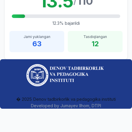
13.5
110
/
12.3% bajarildi
Jami yuklangan
Tasdiqlangan
63
12
� 2025 Denov tadbirkorlik va pedagogika instituti
Developed by
Jumayev Ilhom
, DTPI